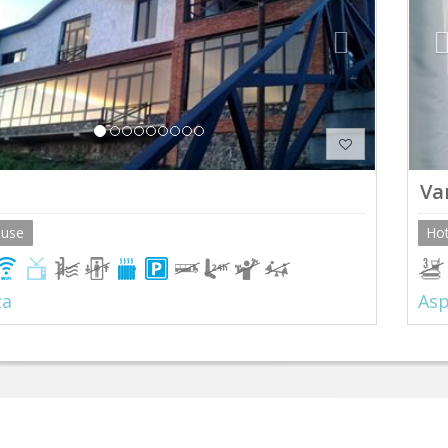
Va
ouse
Hot
za
Asp