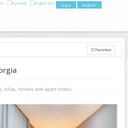
Log in
Register
Favorites
orgia
 villas, hostels and apart hotels.
Previous
Next