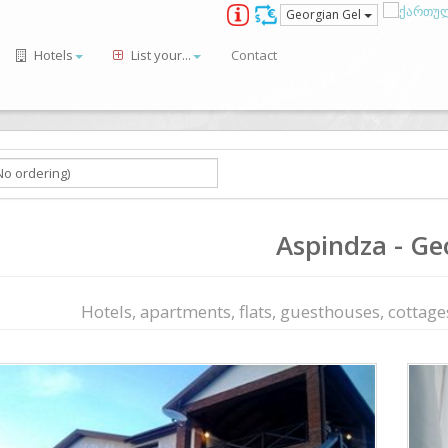
Georgian Gel
Hotels
List your...
Contact
Aspindza - Ge
Hotels, apartments, flats, guesthouses, cottages,
ious
Next