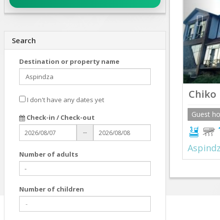
Search
Destination or property name
Chiko
I don't have any dates yet
Guest h
Check-in / Check-out
--
Aspind
Number of adults
Number of children