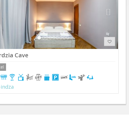
rdzia Cave
el
indza