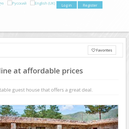
Log in
Register
Favorites
ine at affordable prices
able guest house that offers a great deal.
Previous
Next