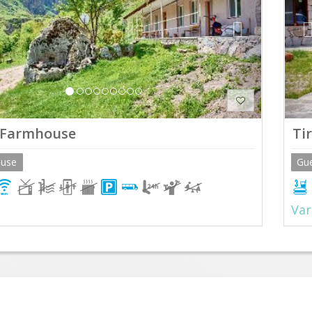
i Farmhouse
Ti
ouse
Gu
Var