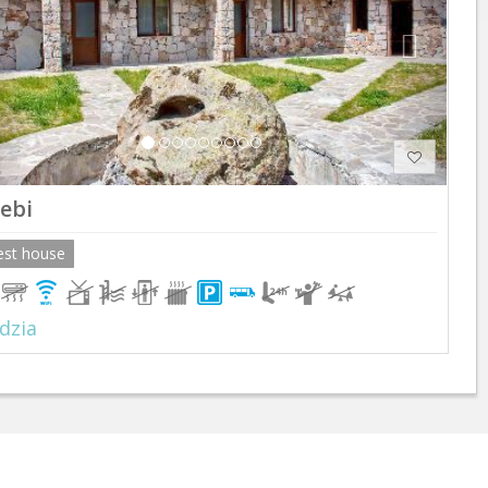
rebi
est house
dzia