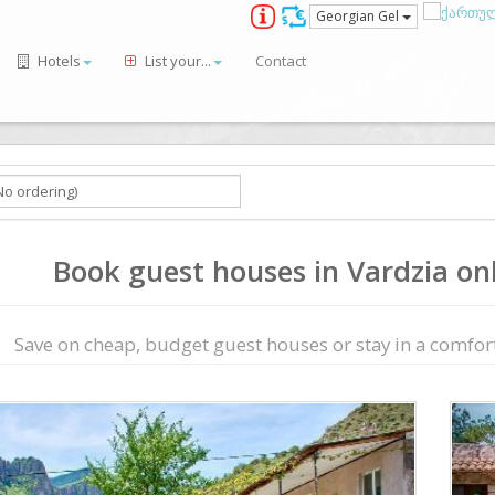
Georgian Gel
Hotels
List your...
Contact
Book guest houses in Vardzia onl
Save on сheap, budget guest houses or stay in a comfort
ious
Next