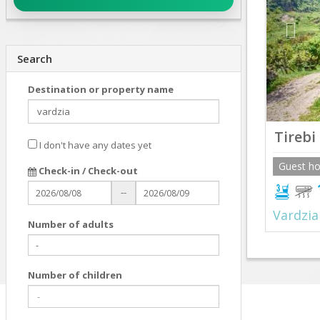
Search
Destination or property name
Tireb
I don't have any dates yet
Guest h
Check-in / Check-out
--
Vardzia
Number of adults
Number of children