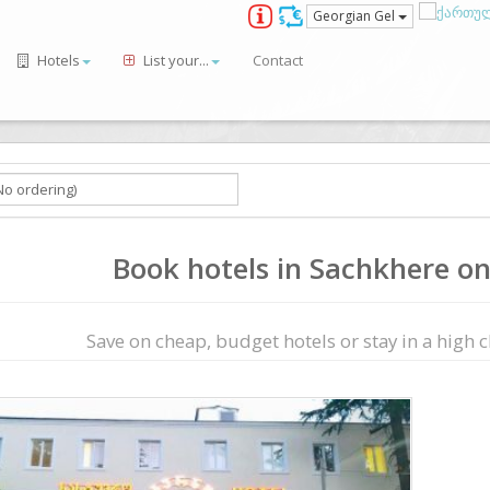
Georgian Gel
Hotels
List your...
Contact
Book hotels in Sachkhere onl
Save on сheap, budget hotels or stay in a high cl
ious
Next