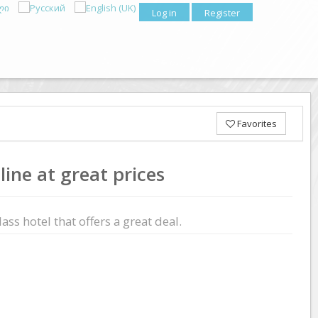
Log in
Register
Favorites
ine at great prices
ass hotel that offers a great deal.